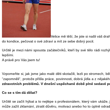
Velice mě těší, že jste si našli váš dr
do kondice, pečovat o své zdraví a mít ze sebe dobrý pocit.
Určitě je mezi námi spousta začátečníků, kteří by své tělo rádi rozhýb
lepšími.
A právě pro Vás jsem tu!
Vzpomeňte si, jak jsme jako malé děti skotačili, lezli po stromech, b
“zapomněli“, protože přišla práce, povinnosti, dobrá jídla a z něja
zdravotních problémů. V dnešní uspěchané době plné sedavé pr
Co se s tím dá dělat?
Určitě se začít hýbat a to nejlépe s profesionálem, který vám ukáže, 
může zažít zklamání, ztratit důvěru, motivaci anebo ho to úplně odra