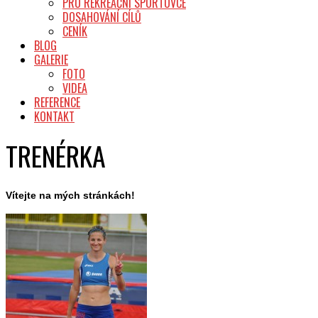
PRO REKREAČNÍ SPORTOVCE
DOSAHOVÁNÍ CÍLŮ
CENÍK
BLOG
GALERIE
FOTO
VIDEA
REFERENCE
KONTAKT
TRENÉRKA
Vítejte na mých stránkách!