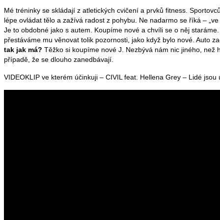
Mé tréninky se skládají
z atletických cvičení a prvků fitness. Sport
lépe ovládat tělo a zažívá radost z pohybu. Ne nadarmo se říká
–
„ve 
Je to obdobné jako s autem. Koupíme nové a chvíli se o něj staráme.
přestáváme mu věnovat tolik pozornosti, jako když bylo nové. Auto zač
tak jak má?
Těžko si koupíme nové
J
. Nezbývá nám nic jiného, než 
případě, že se dlouho zanedbávají.
VIDEOKLIP ve kterém účinkuji – CIVIL feat. Hellena Grey – Lidé jsou 