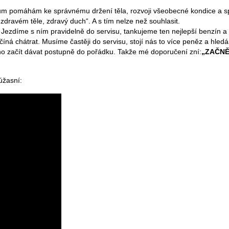
ovcům pomáhám ke správnému držení těla, rozvoji všeobecné kondice a 
zdravém těle, zdravý duch“. A s tím nelze než souhlasit.
 Jezdíme s ním pravidelně do servisu, tankujeme ten nejlepší benzín a
íná chátrat. Musíme častěji do servisu, stojí nás to více peněz a hled
ho začít dávat postupně do pořádku. Takže mé doporučení zní:
„ZAČNĚ
úžasní: