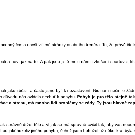
ahocenný čas a navštívili mé stránky osobního trenéra. To, že právě čtete 
ali a neví jak na to. A pak jsou jistě mezi námi i zkušení sportovci, k
ěhali jako zběsilí a často jsme byli k nezastavení. Nic nám nečinilo ž
kého důvodu nás ovládla nechuť k pohybu
. Pohyb je pro tělo stejně t
áce a stresu, má mnoho lidí problémy se zády. Ty jsou hlavně z
jak správně držet tělo a ví jak se má správně cvičit tak, aby vás neod
dí od jakéhokoliv jiného pohybu, čehož jsem bohužel už několikrát byla 