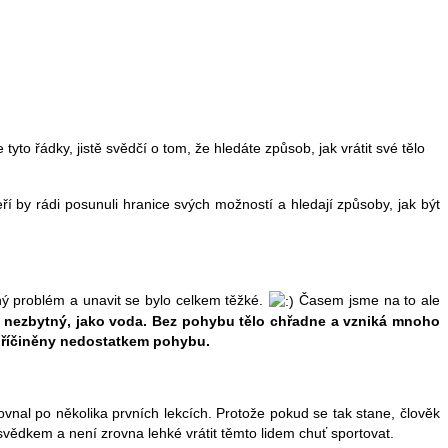
tyto řádky, jistě svědčí o tom, že hledáte způsob, jak vrátit své tělo
teří by rádi posunuli hranice svých možností a hledají způsoby, jak být
ádný problém a unavit se bylo celkem těžké.
Časem jsme na to ale
ak nezbytný, jako voda. Bez pohybu tělo chřadne a vzniká mnoho
apříčiněny nedostatkem pohybu.
rovnal po několika prvních lekcích. Protože pokud se tak stane, člověk
svědkem a není zrovna lehké vrátit těmto lidem chuť sportovat.