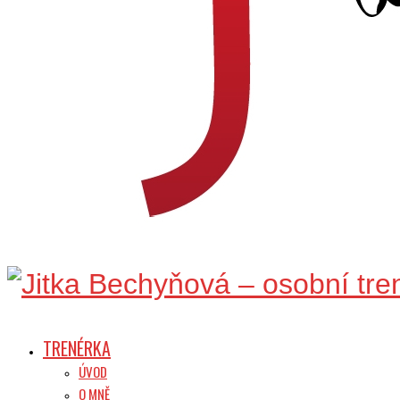
TRENÉRKA
ÚVOD
O MNĚ