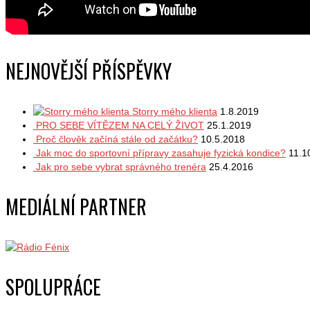
NEJNOVĚJŠÍ PŘÍSPĚVKY
Storry mého klienta
1.8.2019
PRO SEBE VÍTĚZEM NA CELÝ ŽIVOT
25.1.2019
Proč člověk začíná stále od začátku?
10.5.2018
Jak moc do sportovní přípravy zasahuje fyzická kondice?
11.1
Jak pro sebe vybrat správného trenéra
25.4.2016
MEDIÁLNÍ PARTNER
SPOLUPRÁCE