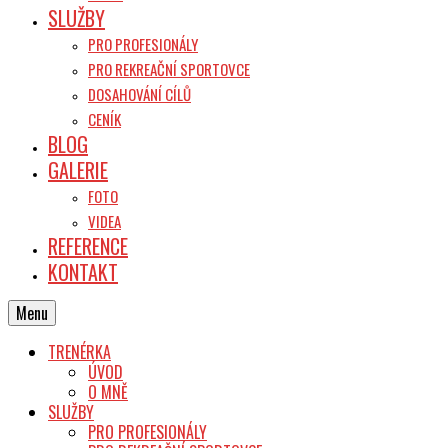
SLUŽBY
PRO PROFESIONÁLY
PRO REKREAČNÍ SPORTOVCE
DOSAHOVÁNÍ CÍLŮ
CENÍK
BLOG
GALERIE
FOTO
VIDEA
REFERENCE
KONTAKT
Menu
TRENÉRKA
ÚVOD
O MNĚ
SLUŽBY
PRO PROFESIONÁLY