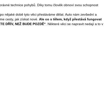
správné technice pohybů. Díky tomu člověk obnoví svou schopnost
 po nějaké době tyto věci přestáváme dělat. Auto nám zevšední a
áme cesty, jak získat nové.
Ale co s tělem, když přestává fungovat
TE DŘÍV, NEŽ BUDE POZDĚ“
. Některé věci se napravit nedají a to v